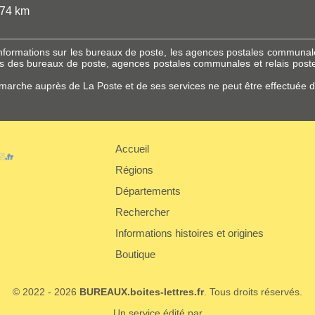
,74 km
s informations sur les bureaux de poste, les agences postales communal
 des bureaux de poste, agences postales communales et relais poste
marche auprès de La Poste et de ses services ne peut être effectuée di
Accueil
Régions
er
Départements
Rechercher
Informations histoires et origines
Boutique
© 2022 - 2026
BUREAUX.boites-lettres.fr
. Tous droits réservés.
Un service édité par