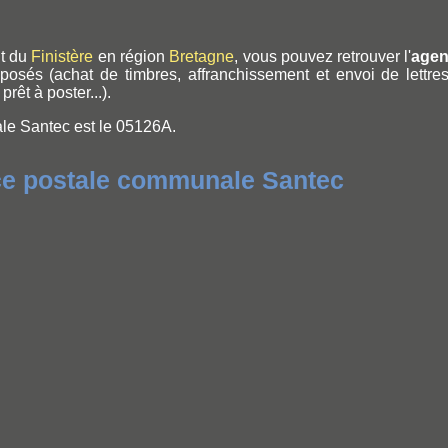
nt du
Finistère
en région
Bretagne
, vous pouvez retrouver l'
agen
osés (achat de timbres, affranchissement et envoi de lettres
rêt à poster...).
ale Santec est le 05126A.
ce postale communale Santec