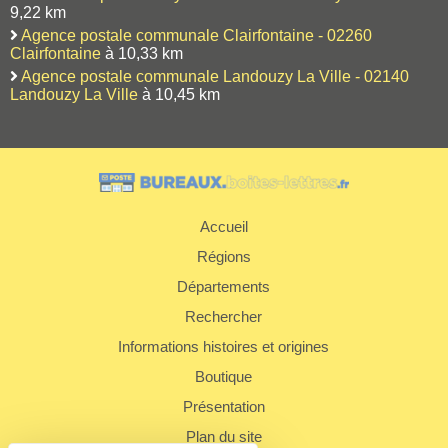
9,22 km
Agence postale communale Clairfontaine - 02260
Clairfontaine
à 10,33 km
Agence postale communale Landouzy La Ville - 02140
Landouzy La Ville
à 10,45 km
Accueil
Régions
Départements
Rechercher
Informations histoires et origines
Boutique
Présentation
Plan du site