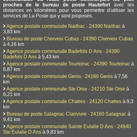
proches de le bureau de poste Hautefort
avec les
distances en kilomètres pour vous permettre d'utiliser les
services de La Poste qui y sont proposés.
Agence postale communale Nailhac - 24390 Nailhac
à
3,83 km
Bureau de poste Cherveix Cubas - 24390 Cherveix Cubas
à 4,16 km
Agence postale communale Badefols D Ans - 24390
Badefols D Ans
à 5,43 km
Agence postale communale Tourtoirac - 24390 Tourtoirac
à
6,87 km
Agence postale communale Genis - 24160 Genis
à 7,56
km
Agence postale communale Ste Orse - 24210 Ste Orse
à
8,21 km
Agence postale communale Chatres - 24120 Chatres
à 9,3
km
Bureau de poste Salagnac Clairvivre - 24160 Salagnac
à
9,41 km
Agence postale communale Sainte Eulalie D Ans - 24640
Ste Eulalie D Ans
à 9,83 km