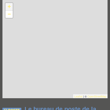
+
−
Leaflet
| ©
OpenStreetMap
Le bureau de poste de la