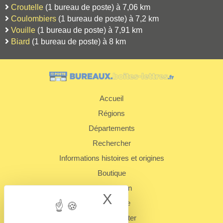
Croutelle
(1 bureau de poste) à 7,06 km
Coulombiers
(1 bureau de poste) à 7,2 km
Vouille
(1 bureau de poste) à 7,91 km
Biard
(1 bureau de poste) à 8 km
Accueil
Régions
Départements
Rechercher
Informations histoires et origines
Boutique
Présentation
X
Hide cookie bann
Plan du site
Nous contacter