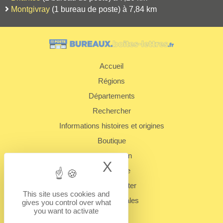
Montgivray
(1 bureau de poste) à 7,84 km
Accueil
Régions
Départements
Rechercher
Informations histoires et origines
Boutique
Présentation
X
Hide cookie bann
Plan du site
Nous contacter
This site uses cookies and
Mentions légales
gives you control over what
you want to activate