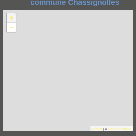
commune Chassignolles
+
−
Leaflet
| ©
OpenStreetMap