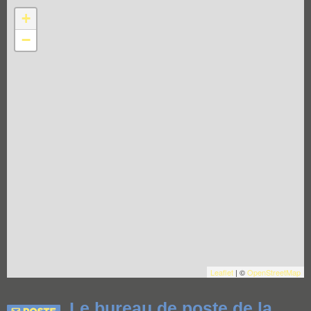
+
−
Leaflet
| ©
OpenStreetMap
Le bureau de poste de la