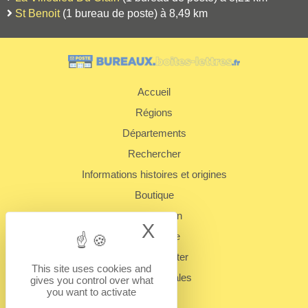
St Benoit
(1 bureau de poste) à 8,49 km
Accueil
Régions
Départements
Rechercher
Informations histoires et origines
Boutique
Présentation
X
Hide cookie bann
Plan du site
Nous contacter
This site uses cookies and
Mentions légales
gives you control over what
you want to activate