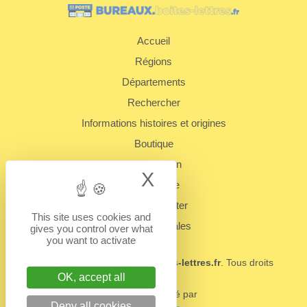
Accueil
Régions
Départements
Rechercher
Informations histoires et origines
Boutique
Présentation
X
Hide cookie bann
Plan du site
Nous contacter
This site uses cookies and
Mentions légales
gives you control over what
you want to activate
© 2022 - 2026
BUREAUX.boites-lettres.fr
. Tous droits
réservés.
OK, accept all
Un service édité par
Deny all cookies