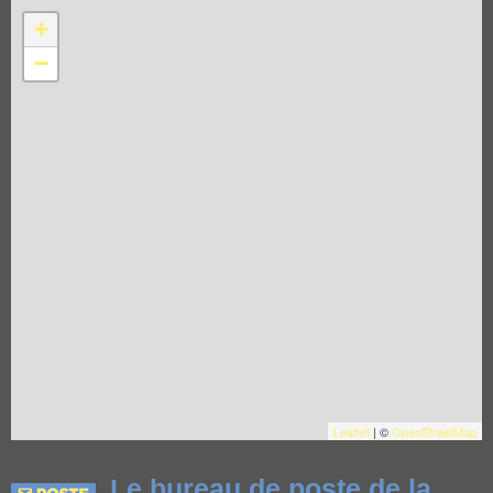
+
−
Leaflet
| ©
OpenStreetMap
Le bureau de poste de la