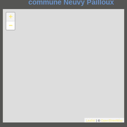
commune Neuvy Pailloux
+
−
Leaflet
| ©
OpenStreetMap