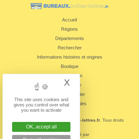
Accueil
Régions
Départements
Rechercher
Informations histoires et origines
Boutique
Présentation
X
Hide cookie bann
Plan du site
Nous contacter
This site uses cookies and
Mentions légales
gives you control over what
you want to activate
© 2022 - 2026
BUREAUX.boites-lettres.fr
. Tous droits
réservés.
OK, accept all
Un service édité par