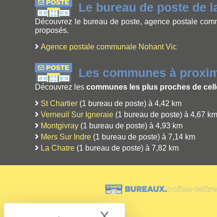
Le bureau de poste de 
Découvrez le bureau de poste, agence postale commu
proposés.
Agence postale communale Nohant Vic
Les communes à proximi
Découvrez les
communes les plus proches de cell
St Chartier
(1 bureau de poste) à 4,42 km
Verneuil Sur Igneraie
(1 bureau de poste) à 4,67 k
Montgivray
(1 bureau de poste) à 4,93 km
Mers Sur Indre
(1 bureau de poste) à 7,14 km
La Chatre
(1 bureau de poste) à 7,82 km
X
Hide cookie bann