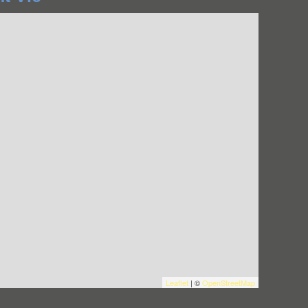
Leaflet
| ©
OpenStreetMap