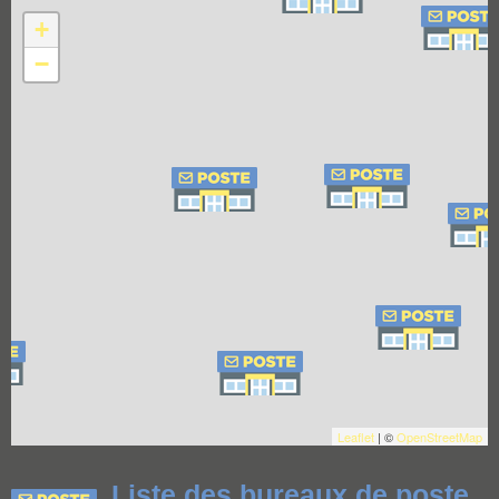
+
−
Leaflet
| ©
OpenStreetMap
Liste des bureaux de poste