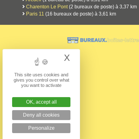
Charenton Le Pont
(2 bureaux de poste) à 3,37 km
Paris 11
(16 bureaux de poste) à 3,61 km
X
Hide cookie bann
This site uses cookies and
gives you control over what
you want to activate
OK, accept all
Deny all cookies
Personalize