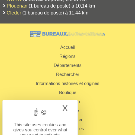
Plouenan
(1 bureau de poste) à 10,14 km
Cleder
(1 bureau de poste) à 11,44 km
Accueil
Régions
Départements
Rechercher
Informations histoires et origines
Boutique
Présentation
X
Hide cookie bann
Plan du site
Nous contacter
This site uses cookies and
Mentions légales
gives you control over what
you want to activate