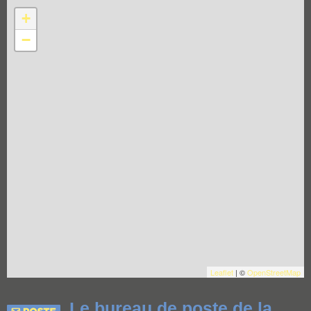
+
−
Leaflet
| ©
OpenStreetMap
Le bureau de poste de la