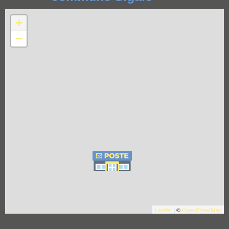
+
−
Leaflet
| ©
OpenStreetMap