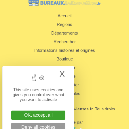
Accueil
Régions
Départements
Rechercher
Informations histoires et origines
Boutique
Présentation
X
Hide cookie bann
Plan du site
Nous contacter
This site uses cookies and
Mentions légales
gives you control over what
you want to activate
© 2022 - 2026
BUREAUX.boites-lettres.fr
. Tous droits
réservés.
OK, accept all
Un service édité par
Deny all cookies