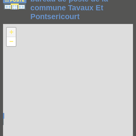
commune Tavaux Et
Pontsericourt
+
−