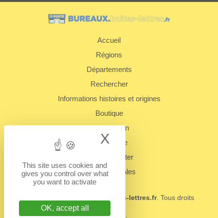
Accueil
Régions
Départements
Rechercher
Informations histoires et origines
Boutique
Présentation
X
Hide cookie bann
Plan du site
Nous contacter
This site uses cookies and
Mentions légales
gives you control over what
you want to activate
© 2022 - 2026
BUREAUX.boites-lettres.fr
. Tous droits
réservés.
OK, accept all