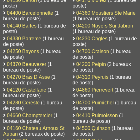
04150 Banon
(1 bureau de
04170 Moriez
(1 bureau de
poste)
poste)
04400 Barcelonnette
(1
04360 Moustiers Ste Marie
bureau de poste)
(1 bureau de poste)
04140 Barles
(1 bureau de
04200 Noyers Sur Jabron
poste)
(1 bureau de poste)
04330 Barreme
(1 bureau
04230 Ongles
(1 bureau de
de poste)
poste)
04250 Bayons
(1 bureau
04700 Oraison
(1 bureau
de poste)
de poste)
04370 Beauvezer
(1
04200 Peipin
(2 bureaux
bureau de poste)
de poste)
04270 Bras D Asse
(1
04310 Peyruis
(1 bureau
bureau de poste)
de poste)
04120 Castellane
(1
04860 Pierrevert
(1 bureau
bureau de poste)
de poste)
04280 Cereste
(1 bureau
04700 Puimichel
(1 bureau
de poste)
de poste)
04660 Champtercier
(1
04410 Puimoisson
(1
bureau de poste)
bureau de poste)
04160 Chateau Arnoux St
04500 Quinson
(1 bureau
Auban
(2 bureaux de poste)
de poste)