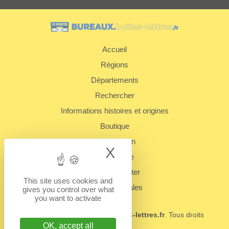
Accueil
Régions
Départements
Rechercher
Informations histoires et origines
Boutique
Présentation
X
Hide cookie bann
Plan du site
Nous contacter
This site uses cookies and
Mentions légales
gives you control over what
you want to activate
© 2022 - 2026
BUREAUX.boites-lettres.fr
. Tous droits
réservés.
OK, accept all