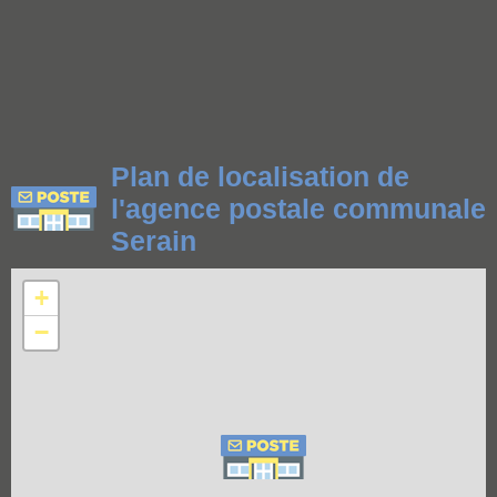
Plan de localisation de
l'agence postale communale
Serain
+
−