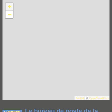
+
−
Leaflet
| ©
OpenStreetMap
Le bureau de poste de la