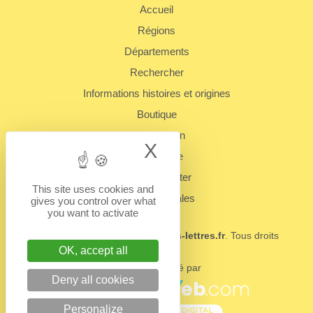
Accueil
Régions
Départements
Rechercher
Informations histoires et origines
Boutique
Présentation
X
Hide cookie bann
Plan du site
Nous contacter
This site uses cookies and
Mentions légales
gives you control over what
you want to activate
© 2022 - 2026
BUREAUX.boites-lettres.fr
. Tous droits
réservés.
OK, accept all
Un service édité par
Deny all cookies
Personalize