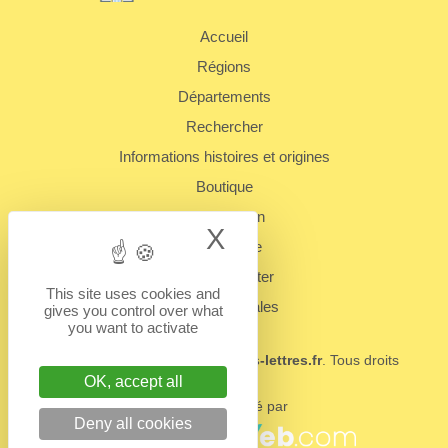
Accueil
Régions
Départements
Rechercher
Informations histoires et origines
Boutique
Présentation
X
Hide cookie bann
Plan du site
Nous contacter
This site uses cookies and
Mentions légales
gives you control over what
you want to activate
© 2022 - 2026
BUREAUX.boites-lettres.fr
. Tous droits
réservés.
OK, accept all
Un service édité par
Deny all cookies