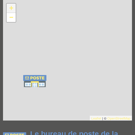
+
−
Leaflet
| ©
OpenStreetMap
Le bureau de poste de la