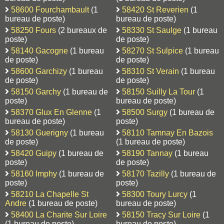
58600 Fourchambault
(1
58420 St Reverien
(1
bureau de poste)
bureau de poste)
58250 Fours
(2 bureaux de
58330 St Saulge
(1 bureau
poste)
de poste)
58140 Gacogne
(1 bureau
58270 St Sulpice
(1 bureau
de poste)
de poste)
58600 Garchizy
(1 bureau
58310 St Verain
(1 bureau
de poste)
de poste)
58150 Garchy
(1 bureau de
58150 Suilly La Tour
(1
poste)
bureau de poste)
58370 Glux En Glenne
(1
58500 Surgy
(1 bureau de
bureau de poste)
poste)
58130 Guerigny
(1 bureau
58110 Tamnay En Bazois
de poste)
(1 bureau de poste)
58420 Guipy
(1 bureau de
58190 Tannay
(1 bureau
poste)
de poste)
58160 Imphy
(1 bureau de
58170 Tazilly
(1 bureau de
poste)
poste)
58210 La Chapelle St
58300 Toury Lurcy
(1
Andre
(1 bureau de poste)
bureau de poste)
58400 La Charite Sur Loire
58150 Tracy Sur Loire
(1
(1 bureau de poste)
bureau de poste)