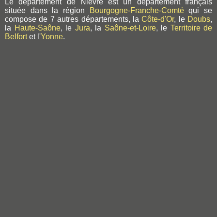
Le département de Nièvre est un département français
située dans la région
Bourgogne-Franche-Comté
qui se
compose de 7 autres départements, la
Côte-d'Or
, le
Doubs
,
la
Haute-Saône
, le
Jura
, la
Saône-et-Loire
, le
Territoire de
Belfort
et l'
Yonne
.