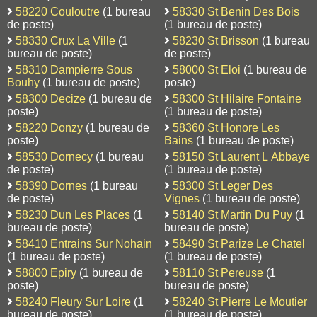
58220 Couloutre
(1 bureau
58330 St Benin Des Bois
de poste)
(1 bureau de poste)
58330 Crux La Ville
(1
58230 St Brisson
(1 bureau
bureau de poste)
de poste)
58310 Dampierre Sous
58000 St Eloi
(1 bureau de
Bouhy
(1 bureau de poste)
poste)
58300 Decize
(1 bureau de
58300 St Hilaire Fontaine
poste)
(1 bureau de poste)
58220 Donzy
(1 bureau de
58360 St Honore Les
poste)
Bains
(1 bureau de poste)
58530 Dornecy
(1 bureau
58150 St Laurent L Abbaye
de poste)
(1 bureau de poste)
58390 Dornes
(1 bureau
58300 St Leger Des
de poste)
Vignes
(1 bureau de poste)
58230 Dun Les Places
(1
58140 St Martin Du Puy
(1
bureau de poste)
bureau de poste)
58410 Entrains Sur Nohain
58490 St Parize Le Chatel
(1 bureau de poste)
(1 bureau de poste)
58800 Epiry
(1 bureau de
58110 St Pereuse
(1
poste)
bureau de poste)
58240 Fleury Sur Loire
(1
58240 St Pierre Le Moutier
bureau de poste)
(1 bureau de poste)